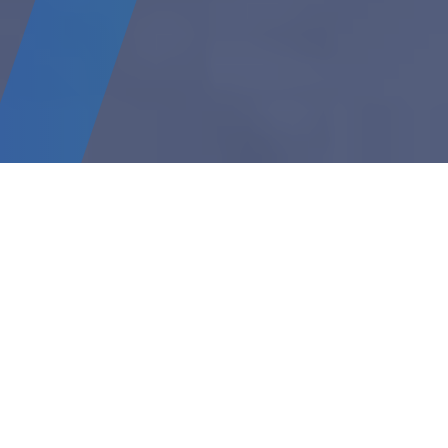
3A Composites Core Materials verfügt über zwei
Unternehmensstandorte in China. 3A Composites China
Ltd. befindet sich in Shanghai und ist Hauptsitz im
asiatisch-pazifischen Raum sowie Zentrum der
Verarbeitung an Kernmaterialien. Seit mehr als einem
Jahrzehnt verarbeitet und vertreibt der
Unternehmensstandort Shanghai im gesamten asiatisch-
pazifischen Raum die komplette Produktpalette an
Kernmaterialien bestehend aus den Verbundwerkstoffen